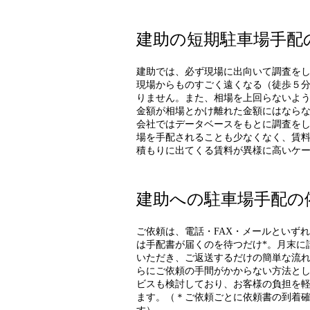
建助の短期駐車場手配
建助では、必ず現場に出向いて調査を
現場からものすごく遠くなる（徒歩５
りません。また、相場を上回らないよ
金額が相場とかけ離れた金額にはなら
会社ではデータベースをもとに調査を
場を手配されることも少なくなく、賃
積もりに出てくる賃料が異様に高いケ
建助への駐車場手配の
ご依頼は、電話・FAX・メールといず
は手配書が届くのを待つだけ*。月末に
いただき、ご返送するだけの簡単な流
らにご依頼の手間がかからない方法とし
ビスも検討しており、お客様の負担を
ます。（＊ご依頼ごとに依頼書の到着