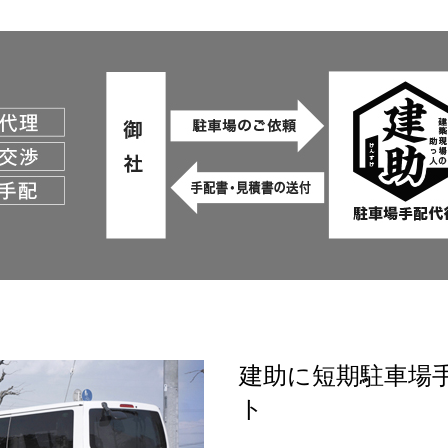
建助に短期駐車場
ト