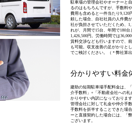
駐車場の管理会社やオーナーと
るのはもちろんですが、手数料
費用も含めると一件当たり9,12
頼した場合、自社社員の人件費
社が負担させていただくため、1,1
れが、月間で15台、年間で180
1,426,500円。労働時間では36
賃料交渉なども行いますので、
も可能。収支改善の足がかりと
でご検討ください。（＊弊社算
分かりやすい料金
建助の短期駐車場手配料金は、「
介手数料」+「不動産会社への礼金
かりやすい内訳になっておりま
管理会社に対して礼金や仲介手
手数料を折半することできた場
ーと直接契約した場合には、「弊社
ございます。