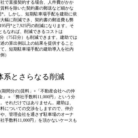
自社で直接契約する場合、人件費がかか
や賃料を除いた契約書の郵送など細かな
0円*。しかし、短期駐車場手配を建助に依
が大幅に削減でき、契約書の郵送費も弊
95円*と7,925円の削減になります。そ
台ともなれば、削減できるコストは
,000分（75日分）も削減できます。建助では
前述の算出例以上の結果を提供すること
して、短期駐車場手配の建助導入を社内
出例）
体系とさらなる削減
(期間分の)賃料」+「不動産会社への仲
」＋「弊社手数料11,000円」という分
す。それだけではありません。建助は、
数料についての交渉をしますので、仲介
合や、管理会社を通さず駐車場のオーナ
手数料11,000円」を頂かないケースも