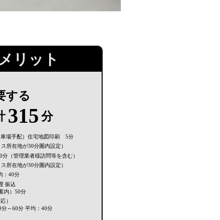
メリット
要する
315
計
分
駐車場手配）住宅地図印刷 5分
ィス所在地が30分圏内設定）
：60分（管理業者様訪問等を含む）
ィス所在地が30分圏内設定）
均：40分
理 振込
内）50分
対応）
0分～60分 平均：40分