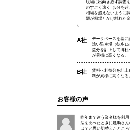
現場に出向き必ず調査
のすごく遠く（5分を超
相場を超えないように
額が相場とかけ離れた
データベースを基に
A社
遠い駐車場（徒歩1
益分を計上して御社
が異様に高くなる。
賃料へ利益分を計上
B社
料が異様に高くなる
お客様の声
昨年まで違う業者様を利用
法を比べたときに建助さん
は？と思い切替えたところ