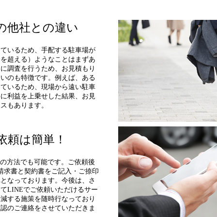
の他社との違い
しているため、手配する駐車場が
分を超える）ようなことはまずあ
うに調査を行うため、お見積もり
ないのも特徴です。例えば、ある
しているため、現場から遠い駐車
料に利益を上乗せした結果、お見
ースもあります。
依頼は簡単！
れの方法でも可能です。ご依頼後
請求書と契約書をご記入・ご捺印
れとなっております。今後は、さ
てLINEでご依頼いただけるサー
軽減する施策を随時行なっており
確認のご連絡をさせていただきま