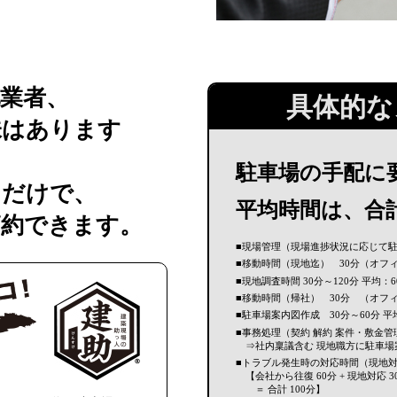
業者、
具体的な
味はあります
駐車場の手配に
るだけで、
平均時間は、合
節約できます。
■現場管理（現場進捗状況に応じて
■移動時間（現地迄） 30分（オフ
■現地調査時間 30分～120分 平均
■移動時間（帰社） 30分 （オフ
■駐車場案内図作成 30分～60分 平
■事務処理（契約 解約 案件・敷金管
⇒社内稟議含む 現地職方に駐車場案
■トラブル発生時の対応時間（現地
【会社から往復 60分 + 現地対応 3
＝ 合計 100分】