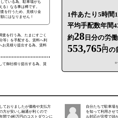
をしている為、駐車場がも
える）なる事は稀です。
調査を行うため、見積り金
1件あたり5時間15
金額にはなりません！
平均手配数年間4
28
調査を行う為、たまにすごく
約
日分の労働
5分等）を手配する。賃料へ利
553,765
へお見積り提出する為、賃料
※
円
の
※
して御社積り提出する為、賃
。
しておりましたが価格や支払方
自分たちで駐車場
の方が安いし融通が利くので
を知って利用させ
年間で4桁万円のコストダウンに
ル対応が完璧で頭