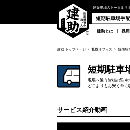
建築現場のトータルサ
短期駐車場手
建助とは
採用
建助 トップページ
>
札幌オフィス
>
短期駐
短期駐車
現場へ通う皆様の駐車
どこよりもお安く至近
サービス紹介動画