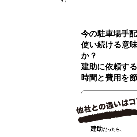
す）
今の駐車場手配
使い続ける意
か？
建助に依頼す
時間と費用を
建助
だったら、